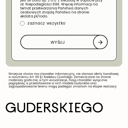
jest EK Data Sp. z o.o. z siedzibą w Sopocie przy
al. Niepodległości 696. Więcej informacji na
temat przetwarzania Państwa danych
osobowych znajdą Państwo na stronie:
ekdata.pl/rodo.
zaznacz wszystko
WYŚLIJ
Niniejsza strona ma charakter informacyjny, nie stanowi oferty handlowej
w rozumieniu Art. 66 § 1 Kodeksu Cywilnego. Zamieszczone na stronie
materiały graficzne, w tym wizualizacje, mają charakter wyłącznie
poglądowy, a przedstawione w nich modele budynków oraz
zagospodarowanie terenu mogą podlegać zmianom na etapie realizacji