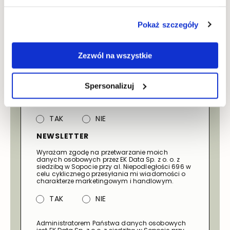
Pokaż szczegóły
* POLA OBOWIĄZKOWE
OFERTA
Zezwól na wszystkie
Wyrażam zgodę na otrzymywanie za pomocą
poczty elektronicznej oraz telefonicznie
informacji związanych z ofertą grupy Ekolan i
Spersonalizuj
grupy Kameralnie ze złożonym zapytaniem przez
EK Data Sp. z o. o. z siedzibą w Sopocie przy al.
Niepodległości 696.
TAK
NIE
NEWSLETTER
Wyrażam zgodę na przetwarzanie moich
danych osobowych przez EK Data Sp. z o. o. z
siedzibą w Sopocie przy al. Niepodległości 696 w
celu cyklicznego przesyłania mi wiadomości o
charakterze marketingowym i handlowym.
TAK
NIE
Administratorem Państwa danych osobowych