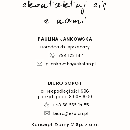
skontaktuj się
z nami
PAULINA JANKOWSKA
Doradca ds. sprzedaży
794 123 147
p.jankowska@ekolan.pl
BIURO SOPOT
al. Niepodległości 696
pon-pt, godz. 8:00-16:00
+48 58 555 14 55
biuro@ekolan.pl
Koncept Domy 2 Sp. z o.o.